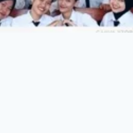
Media Sosial
@magangjepang_jombang
m
Daima Akademi