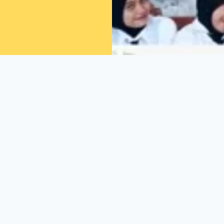
Kontak
+62 852 117799 28
jahtera Blok F-1, Jombang,
daimaakademi@gmail.co
ma-ken Hiroshima-shi Nakaku
 869-0104 Kumamoto-ken
su-machi Uenagasu 201